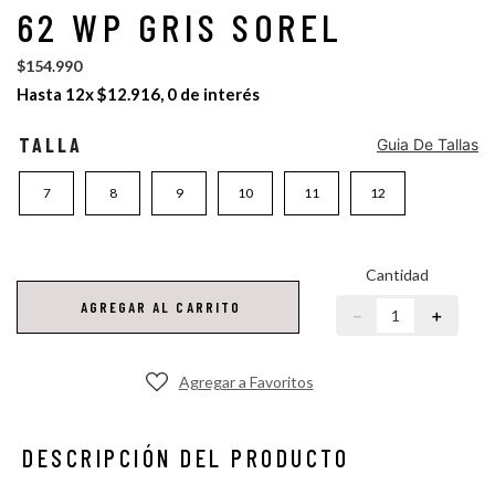
62 WP GRIS SOREL
botin hombre
botas mujer sorel
$
154
.
990
Hasta
12
x
$
12
.
916
,
0
de interés
TALLA
Guia De Tallas
7
8
9
10
11
12
Cantidad
AGREGAR AL CARRITO
－
＋
DESCRIPCIÓN DEL PRODUCTO