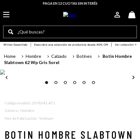
PAGA EN 12 CUOTAS SIN INTERÉS
¿Qué buscas?
TÉRMINOS MÁS BUSCADOS
Hombre
Calzado
Botines
Botin Hombre
botas mujer
Slabtown 62 Wp Gris Sorel
sorel mujer
botas
botín mujer
zapatillas mujer
:
2078341-AT1
Género
:
Hombre
bototo
País de Fabricación
:
Vietnam
botin slabtown
BOTIN HOMBRE SLABTOWN
botas hombre