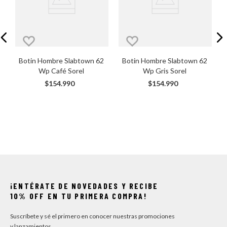
 
Botin Hombre Slabtown 62 
Botin Hombre Slabtown 62 
Wp Café Sorel
Wp Gris Sorel
$
154
.
990
$
154
.
990
¡ENTÉRATE DE NOVEDADES Y RECIBE
10% OFF EN TU PRIMERA COMPRA!
Suscríbete y sé el primero en conocer nuestras promociones
y lanzamientos.