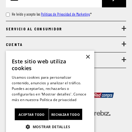
He leído y acepto las
Políticas de Privacidad de Marketing
.
*
+
SERVICIO AL CONSUMIDOR
+
CUENTA
+
×
LEGAL
Este sitio web utiliza
cookies
Usamos cookies para personalizar
contenido, anuncios y analizar el tráfico.
Puedes aceptarlas, rechazarlas o
MEDIOS DE PAGO
configurarlas en 'Mostrar detalles'. Conoce
más en nuestra
Política de privacidad
ACEPTAR TODO
RECHAZAR TODO
MOSTRAR DETALLES
CL/SA © 2026 FORUS.