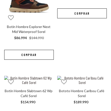
botas hombre
botas mujer sorel
Botin Hombre Explorer Next 
Mid Waterproof Sorel
$
86
.
994
$
144
.
990
Botin Hombre Slabtown 62 Wp 
Bototo Hombre Caribou Café 
Café Sorel
Sorel
$
154
.
990
$
189
.
990