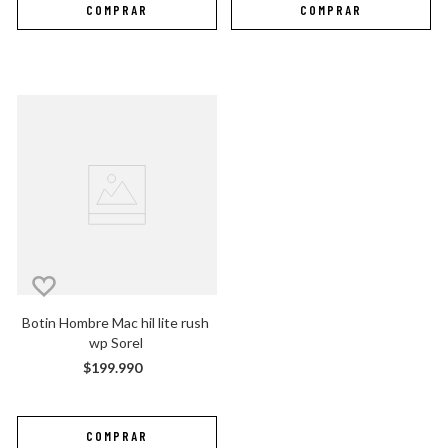
Botin Hombre Mac hil lite rush 
wp Sorel
$
199
.
990