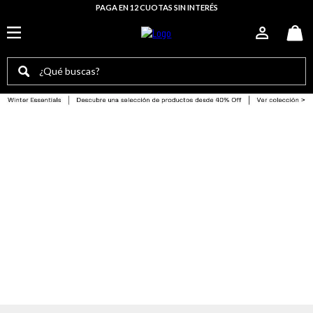
PAGA EN 12 CUOTAS SIN INTERÉS
¿Qué buscas?
TÉRMINOS MÁS BUSCADOS
botas mujer
sorel mujer
botas
zapatillas mujer
botas hombre
botín mujer
bototo
botin hombre