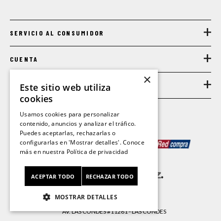
botas mujer sorel
+
caribou
SERVICIO AL CONSUMIDOR
+
CUENTA
+
×
LEGAL
Este sitio web utiliza
cookies
Usamos cookies para personalizar
contenido, anuncios y analizar el tráfico.
Puedes aceptarlas, rechazarlas o
MEDIOS DE PAGO
configurarlas en 'Mostrar detalles'. Conoce
más en nuestra
Política de privacidad
ACEPTAR TODO
RECHAZAR TODO
MOSTRAR DETALLES
CL/SA © 2026 FORUS.
AV. LAS CONDES #11281 - LAS CONDES