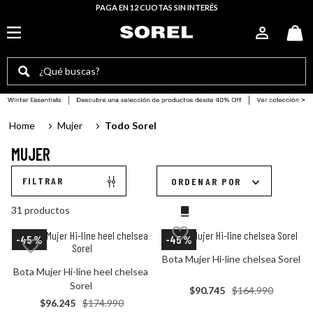
PAGA EN 12 CUOTAS SIN INTERÉS
¿Qué buscas?
TÉRMINOS MÁS BUSCADOS
Mujer
Todo Sorel
botas mujer
MUJER
sorel mujer
botin slabtown
FILTRAR
ORDENAR POR
botín mujer
31
productos
zapatillas mujer
-
45 %
-
45 %
botas
Bota Mujer Hi-line chelsea Sorel
Bota Mujer Hi-line heel chelsea 
bototo
Sorel
$
90
.
745
$
164
.
990
botas hombre
$
96
.
245
$
174
.
990