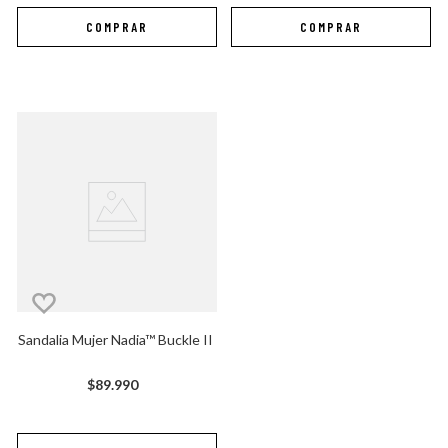
Sandalia Mujer Nadia™ Buckle II
$
89
.
990