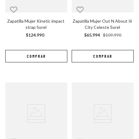
Zapatilla Mujer Kinetic impact 
Zapatilla Mujer Out N About Iii 
strap Sorel
City Celeste Sorel
$
124
.
990
$
65
.
994
$
109
.
990