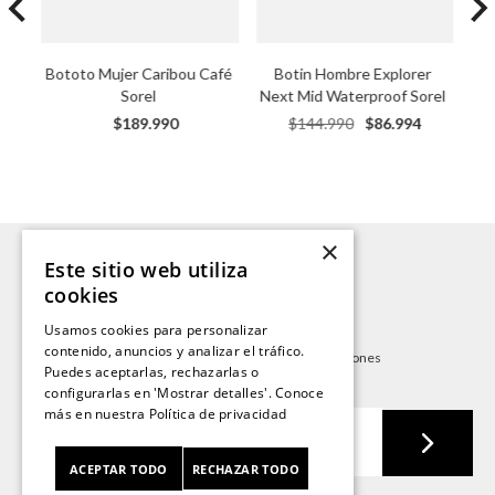
Bototo Mujer Caribou Café 
Botin Hombre Explorer 
Sorel
Next Mid Waterproof Sorel
$
189
.
990
$
144
.
990
$
86
.
994
×
Este sitio web utiliza
¡ENTÉRATE DE NOVEDADES Y RECIBE
cookies
10% OFF EN TU PRIMERA COMPRA!
Usamos cookies para personalizar
contenido, anuncios y analizar el tráfico.
Suscríbete y sé el primero en conocer nuestras promociones
Puedes aceptarlas, rechazarlas o
y lanzamientos.
configurarlas en 'Mostrar detalles'. Conoce
más en nuestra
Política de privacidad
ACEPTAR TODO
RECHAZAR TODO