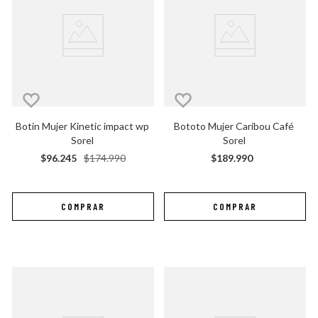
Botin Mujer Kinetic impact wp 
Bototo Mujer Caribou Café 
Sorel
Sorel
$
96
.
245
$
174
.
990
$
189
.
990