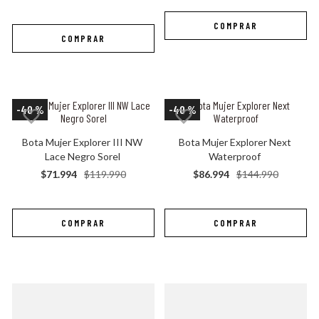
botin hombre
botas mujer sorel
-
40 %
-
40 %
Bota Mujer Explorer III NW 
Bota Mujer Explorer Next 
Lace Negro Sorel
Waterproof
$
71
.
994
$
119
.
990
$
86
.
994
$
144
.
990