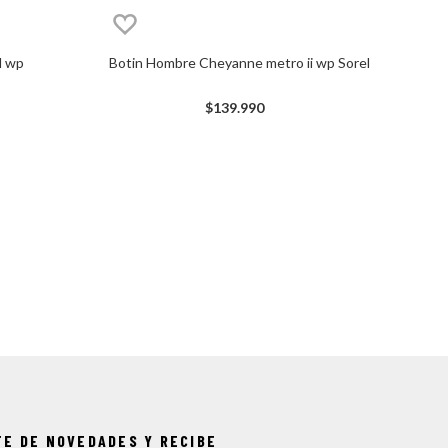
l wp
Botin Hombre Cheyanne metro ii wp Sorel
$
139
.
990
TE DE NOVEDADES Y RECIBE