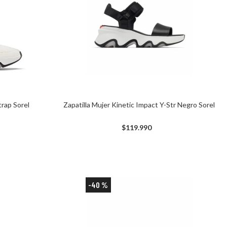
Zapatilla Mujer Kinetic Impact Y-Str Negro Sorel
trap Sorel
$
119
.
990
-
40 %