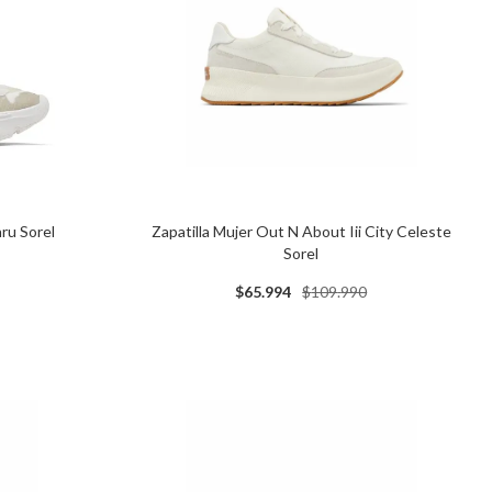
Zapatilla Mujer Out N About Iii City Celeste
hru Sorel
Sorel
$
65
.
994
$
109
.
990