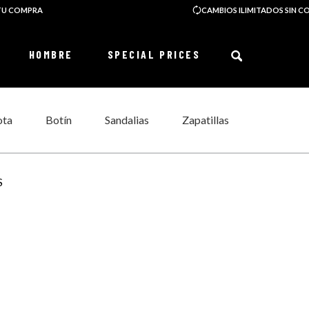
 TU COMPRA
CAMBIOS ILIMITADOS SIN C
¿Qué buscas?
HOMBRE
SPECIAL PRICES
TÉRMINOS MÁS BUSCADOS
ota
Botín
Sandalias
Zapatillas
botas mujer
sorel mujer
zapatillas mujer
S
botín mujer
botas mujer sorel
botas hombre
botin hombre
caribou