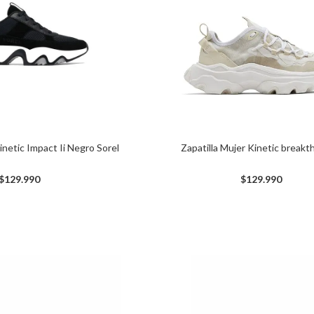
inetic Impact Ii Negro Sorel
Zapatilla Mujer Kinetic breakt
$
129
.
990
$
129
.
990