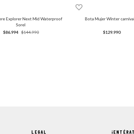
Bota Mujer Winter carniva
re Explorer Next Mid Waterproof
Sorel
$
129
.
990
$
86
.
994
$
144
.
990
LEGAL
¡ENTÉRA