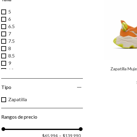
5
6
6.5
7
7.5
8
8.5
9
Zapatilla Muje
10
11.5
Tipo
Zapatilla
Rangos de precio
$65.994
–
$139.990