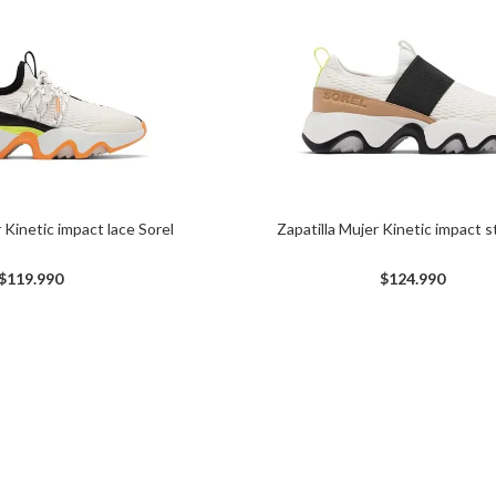
botas
bototo
 Kinetic impact lace Sorel
Zapatilla Mujer Kinetic impact s
$
119
.
990
$
124
.
990