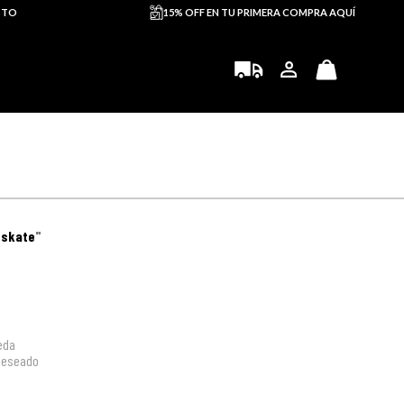
STO
15% OFF EN TU PRIMERA COMPRA AQUÍ
"
skate
"
eda
 deseado