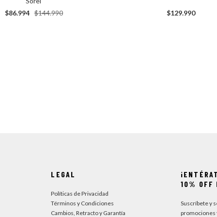
Sorel
$
129
.
990
$
86
.
994
$
144
.
990
LEGAL
¡ENTÉRA
10% OFF 
Políticas de Privacidad
Términos y Condiciones
Suscríbete y 
Cambios, Retracto y Garantía
promociones 