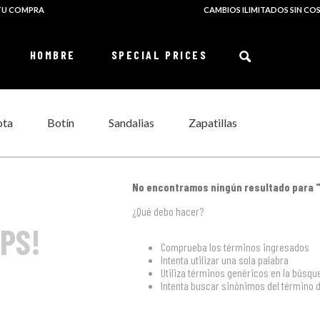
 TU COMPRA
CAMBIOS ILIMITADOS SIN CO
¿Qué buscas?
HOMBRE
SPECIAL PRICES
TÉRMINOS MÁS BUSCADOS
ota
Botín
Sandalias
Zapatillas
botas mujer
sorel mujer
zapatillas mujer
No encontramos ningún resultado para 
botín mujer
¿Qué debo hacer?
PS!
botas mujer sorel
Comprueba los términos ingresados
botas hombre
Intenta utilizar una sola palabra
Utiliza términos genéricos en la búsqu
botin hombre
Intenta buscar sinónimos del término
caribou