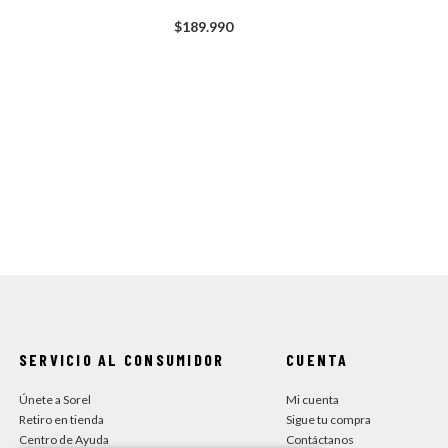
$
189
.
990
SERVICIO AL CONSUMIDOR
CUENTA
Únete a Sorel
Mi cuenta
Retiro en tienda
Sigue tu compra
Centro de Ayuda
Contáctanos