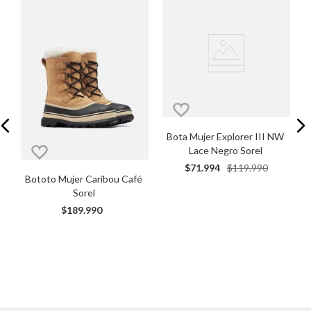
B
Bota Mujer Explorer III NW 
Lace Negro Sorel
$
71
.
994
$
119
.
990
Bototo Mujer Caribou Café 
Sorel
$
189
.
990