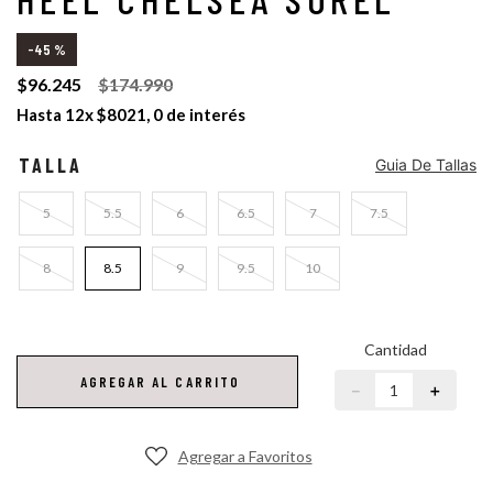
botas mujer sorel
-
45 %
caribou
$
96
.
245
$
174
.
990
Hasta
12
x
$
8021
,
0
de interés
TALLA
Guia De Tallas
5
5.5
6
6.5
7
7.5
8
8.5
9
9.5
10
Cantidad
AGREGAR AL CARRITO
－
＋