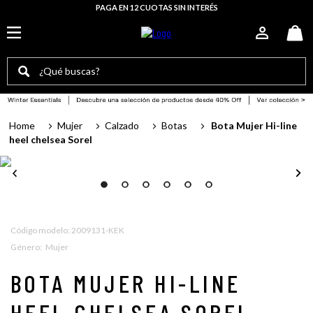
PAGA EN 12 CUOTAS SIN INTERÉS
¿Qué buscas?
TÉRMINOS MÁS BUSCADOS
Mujer
Calzado
Botas
Bota Mujer Hi-line
botas mujer
heel chelsea Sorel
sorel mujer
botas
zapatillas mujer
botas hombre
:
2009131-KEK
Género
:
Mujer
botín mujer
bototo
BOTA MUJER HI-LINE
botin hombre
HEEL CHELSEA SOREL