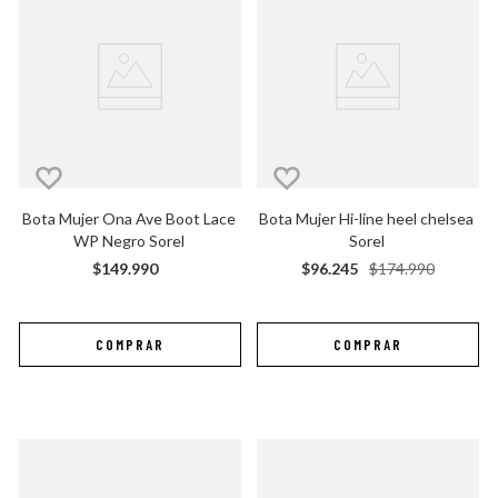
Bota Mujer Ona Ave Boot Lace 
Bota Mujer Hi-line heel chelsea 
WP Negro Sorel
Sorel
$
149
.
990
$
96
.
245
$
174
.
990