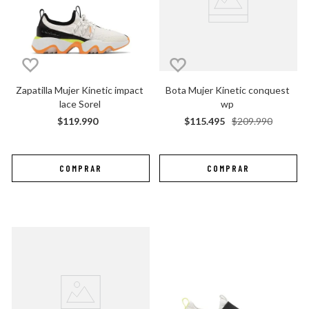
Zapatilla Mujer Kinetic impact 
Bota Mujer Kinetic conquest 
lace Sorel
wp
$
119
.
990
$
115
.
495
$
209
.
990