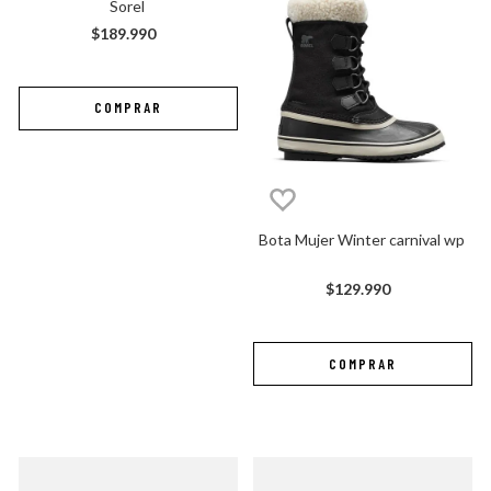
Sorel
$
189
.
990
Bota Mujer Winter carnival wp
$
129
.
990