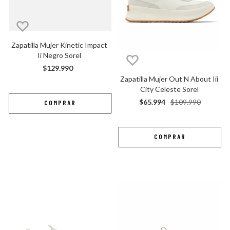
Zapatilla Mujer Kinetic Impact 
Ii Negro Sorel
$
129
.
990
Zapatilla Mujer Out N About Iii 
City Celeste Sorel
$
65
.
994
$
109
.
990