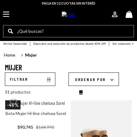
PAGA EN 12 CUOTAS SIN INTERÉS
¿Qué buscas?
TÉRMINOS MÁS BUSCADOS
Mujer
botas mujer
MUJER
sorel mujer
botas
FILTRAR
ORDENAR POR
zapatillas mujer
31
productos
botas hombre
-
45 %
botín mujer
Bota Mujer Hi-line chelsea Sorel
bototo
$
90
.
745
$
164
.
990
botin hombre