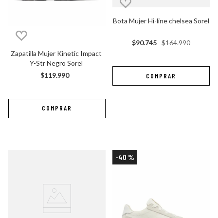
Bota Mujer Hi-line chelsea Sorel
$
90
.
745
$
164
.
990
Zapatilla Mujer Kinetic Impact 
Y-Str Negro Sorel
$
119
.
990
-
40 %