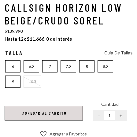
CALLSIGN HORIZON LOW
botin hombre
botas mujer sorel
BEIGE/CRUDO SOREL
$
139
.
990
Hasta
12
x
$
11
.
666
,
0
de interés
TALLA
Guia De Tallas
6
6.5
7
7.5
8
8.5
9
10.5
Cantidad
AGREGAR AL CARRITO
－
＋