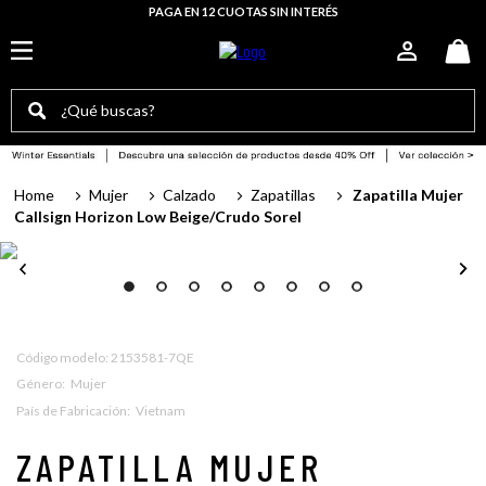
PAGA EN 12 CUOTAS SIN INTERÉS
¿Qué buscas?
TÉRMINOS MÁS BUSCADOS
Mujer
Calzado
Zapatillas
Zapatilla Mujer
botas mujer
Callsign Horizon Low Beige/Crudo Sorel
sorel mujer
botas
botín mujer
zapatillas mujer
:
2153581-7QE
Género
:
Mujer
bototo
País de Fabricación
:
Vietnam
botin slabtown
ZAPATILLA MUJER
botas hombre