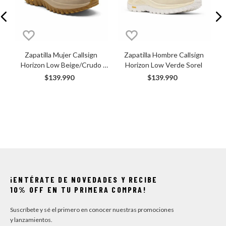
Z
Zapatilla Mujer Callsign 
Zapatilla Hombre Callsign 
Horizon Low Beige/Crudo 
Horizon Low Verde Sorel
Sorel
$
139
.
990
$
139
.
990
¡ENTÉRATE DE NOVEDADES Y RECIBE
10% OFF EN TU PRIMERA COMPRA!
Suscríbete y sé el primero en conocer nuestras promociones
y lanzamientos.