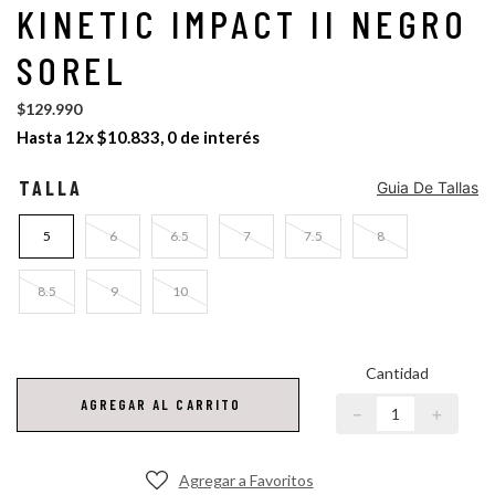
KINETIC IMPACT II NEGRO
botas
bototo
SOREL
$
129
.
990
Hasta
12
x
$
10
.
833
,
0
de interés
TALLA
Guia De Tallas
5
6
6.5
7
7.5
8
8.5
9
10
Cantidad
AGREGAR AL CARRITO
－
＋