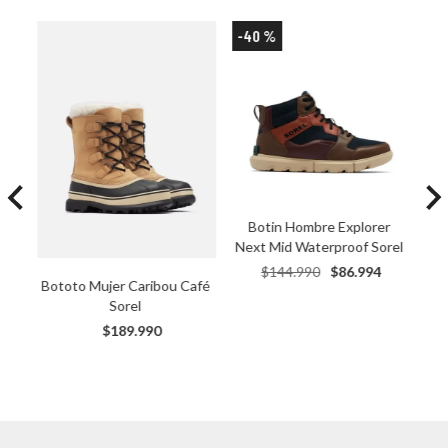
-
40 %
Botin Hombre Explorer 
Next Mid Waterproof Sorel
$
144
.
990
$
86
.
994
Bototo Mujer Caribou Café 
Sorel
$
189
.
990